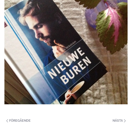
FÖREGÅENDE
NÄSTA