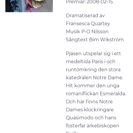
Premiär: 2008-02-15
Dramatiserad av
Fransesca Quartey
Musik P-O Nilsson
Sångtext Bim Wikström
Pjäsen utspelar sig i ett
medeltida Paris i och
runtomkring den stora
katedralen Notre Dame.
Hit kommer den unga
romaniflickan Esmeralda.
Och här finns Notre
Dames klockringare
Quasimodo och hans
fosterfar ärkebiskopen