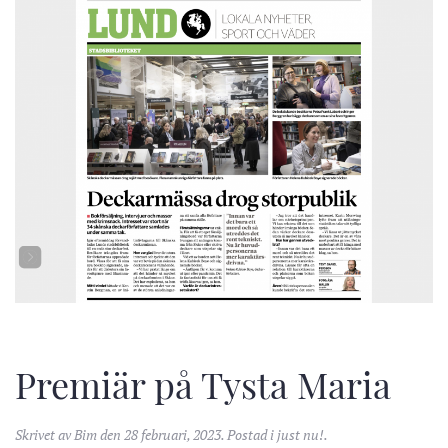
Premiär på Tysta Maria
Skrivet av
Bim
den
28 februari, 2023
. Postad i
just nu!
.