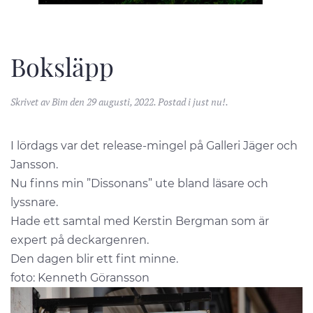
Boksläpp
Skrivet av
Bim
den
29 augusti, 2022
. Postad i
just nu!
.
I lördags var det release-mingel på Galleri Jäger och
Jansson.
Nu finns min ”Dissonans” ute bland läsare och
lyssnare.
Hade ett samtal med Kerstin Bergman som är
expert på deckargenren.
Den dagen blir ett fint minne.
foto: Kenneth Göransson