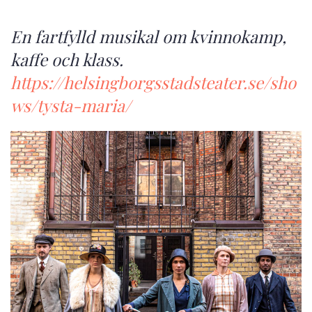
En fartfylld musikal om kvinnokamp,
kaffe och klass.
https://helsingborgsstadsteater.se/sho
ws/tysta-maria/