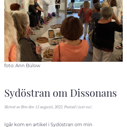
foto: Ann Bülow
Sydöstran om Dissonans
Skrivet av
Bim
den
15 augusti, 2022
. Postad i
just nu!
.
Igår kom en artikel i Sydöstran om min