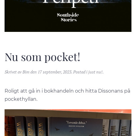
Nu som pocket!
Skrivet av
Bim
den
17 september, 2023
. Postad i
just nu!
.
Roligt att gå in i bokhandeln och hitta Dissonans på
pockethyllan.