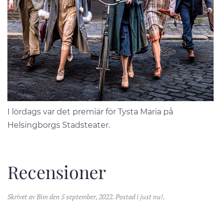
I lördags var det premiär för Tysta Maria på
Helsingborgs Stadsteater.
Recensioner
Skrivet av
Bim
den
5 september, 2022
. Postad i
just nu!
.