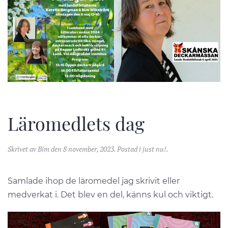
Läromedlets dag
Skrivet av
Bim
den
8 november, 2023
. Postad i
just nu!
.
Samlade ihop de läromedel jag skrivit eller
medverkat i. Det blev en del, känns kul och viktigt.