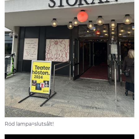
Röd lampa=slutsålt!