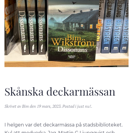
Skånska deckarmässan
Skrivet av
Bim
den
19 mars, 2023
. Postad i
just nu!
.
I helgen var det deckarmässa på stadsbiblioteket.
Kul att medverka. Jag, Martin G Ljungqvist och