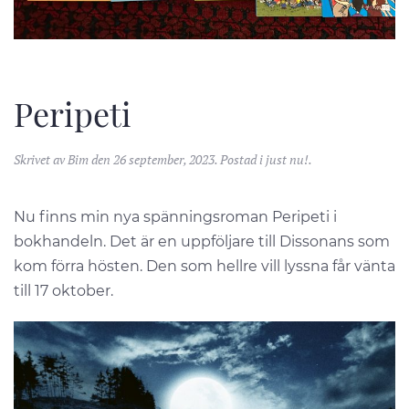
Peripeti
Skrivet av
Bim
den
26 september, 2023
. Postad i
just nu!
.
Nu finns min nya spänningsroman Peripeti i
bokhandeln. Det är en uppföljare till Dissonans som
kom förra hösten. Den som hellre vill lyssna får vänta
till 17 oktober.