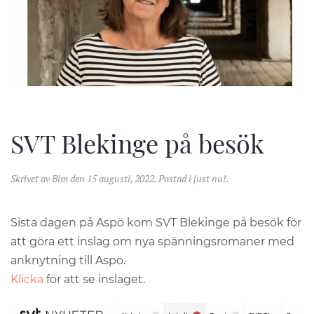
SVT Blekinge på besök
Skrivet av
Bim
den
15 augusti, 2022
. Postad i
just nu!
.
Sista dagen på Aspö kom SVT Blekinge på besök för
att göra ett inslag om nya spänningsromaner med
anknytning till Aspö.
Klicka
för att se inslaget.