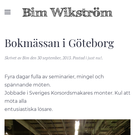
Bokmässan i Göteborg
Skrivet av
Bim
den
30 september, 2013
. Postad i
just nu!
.
Fyra dagar fulla av seminarier, mingel och
spännande möten.
Jobbade i Sveriges Korsordsmakares monter. Kul att
möta alla
entusiastiska lösare.