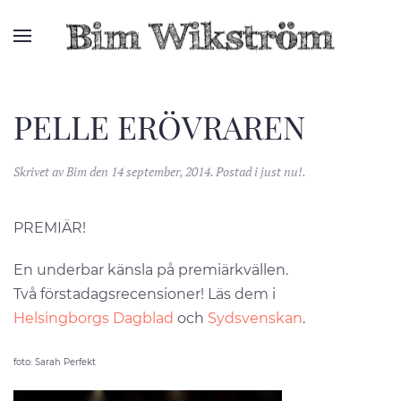
PELLE ERÖVRAREN
Skrivet av
Bim
den
14 september, 2014
. Postad i
just nu!
.
PREMIÄR!
En underbar känsla på premiärkvällen.
Två förstadagsrecensioner! Läs dem i
Helsingborgs Dagblad
och
Sydsvenskan
.
foto: Sarah Perfekt