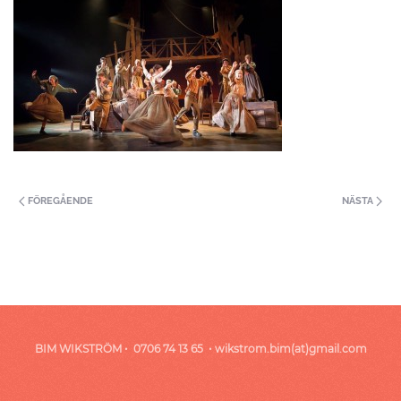
FÖREGÅENDE
NÄSTA
BIM WIKSTRÖM • 0706 74 13 65 • wikstrom.bim(at)gmail.com