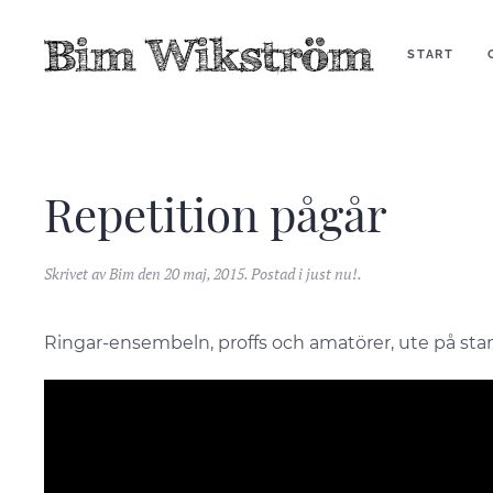
START
Repetition pågår
Skrivet av
Bim
den
20 maj, 2015
. Postad i
just nu!
.
Ringar-ensembeln, proffs och amatörer, ute på stan